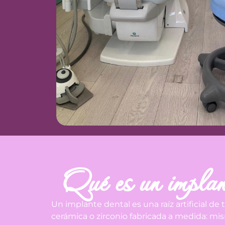
Qué es un implant
Un implante dental es una raíz artificial de
cerámica o zirconio fabricada a medida: m