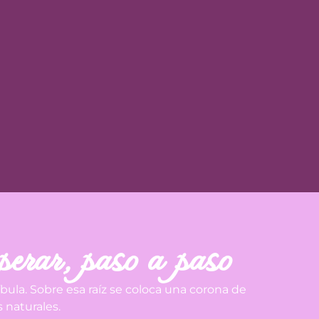
perar, paso a paso
íbula. Sobre esa raíz se coloca una corona de
 naturales.