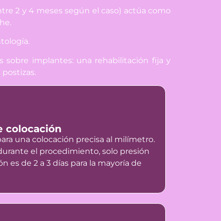
ntre 2 y 4 meses según el caso) actúa como
che.
tología.
is sobre implantes
: una rehabilitación fija y
 postizas.
e colocación
para una colocación precisa al milímetro.
 durante el procedimiento, solo presión
n es de 2 a 3 días para la mayoría de