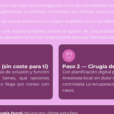
roceso llamado
osteointegración
. Una vez completado (e
 pegamentos, sin prótesis removibles que limpiar cada no
o de los tratamientos con mayor respaldo clínico en odon
o una arcada completa, existe la opción de una
prótes
e devuelve la función masticatoria plena sin dentaduras
sin coste para ti)
Paso 2 — Cirugía d
isis de oclusión y función
Con planificación digital 
 tienes, qué opciones
Anestesia local: sin dolor
to llega por correo con
controlada. La recuperació
casos.
rugía bucal
del equipo, dirige esta fase.