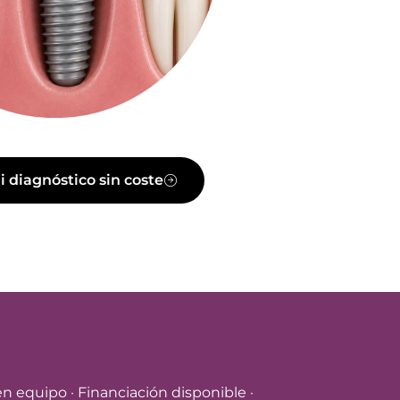
 diagnóstico sin coste
en equipo · Financiación disponible ·