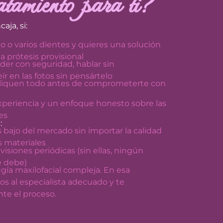
atamiento para ti?
ja, si:
o o varios dientes y quieres una solución
na prótesis provisional
der con seguridad, hablar sin
r en las fotos sin pensártelo
pliquen todo antes de comprometerte con
xperiencia y un enfoque honesto sobre las
es
:
 bajo del mercado sin importar la calidad
s materiales
evisiones periódicas (sin ellas, ningún
e debe)
ugía maxilofacial compleja. En esa
os al especialista adecuado y te
e el proceso.