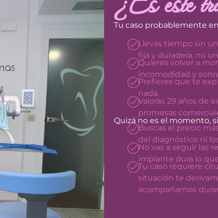
¿Es este tr
Tu caso probablemente enca
Llevas tiempo sin un
fija y duradera, no u
Quieres volver a mor
incomodidad y sonreí
Prefieres que te ex
nada
Valoras 29 años de e
promesas comercial
Quizá no es el momento, si
Buscas el precio más
del diagnóstico ni lo
No vas a seguir las r
implante dura lo qu
Tu caso requiere cir
situación te derivam
acompañamos durant