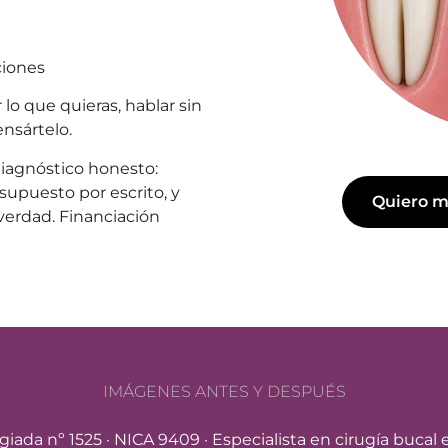
ciones
lo que quieras, hablar sin
ensártelo.
iagnóstico honesto:
esupuesto por escrito, y
Quiero mi
verdad. Financiación
IMÁGENES ANTES Y DESPUÉS
giada nº 1525
·
NICA 9409
· Especialista en cirugía bucal 