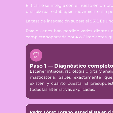
El titanio se integra con el hueso en un p
una raíz real: estable, sin movimiento, sin
La tasa de integración supera el 95%. Es un
Para quienes han perdido varios dientes 
completa soportada por 4 o 6 implantes, qu
Paso 1 — Diagnóstico completo (
Escáner intraoral, radiología digital y anál
masticatoria. Sabes exactamente qué
existen y cuánto cuesta. El presupues
todas las alternativas explicadas.
Pedro López Lozano, especialista en ci