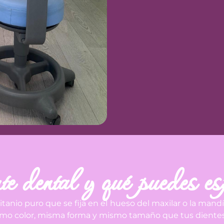
e dental y qué puedes es
 titanio puro que se fija en el hueso del maxilar o la mand
ismo color, misma forma y mismo tamaño que tus dientes