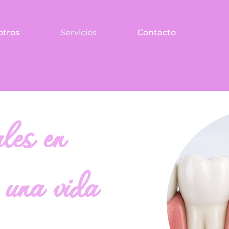
otros
Servicios
Contacto
les en
una vida